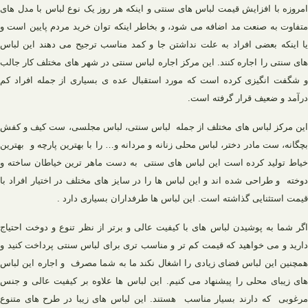
امروزه با افزایش قیمت لباس های سنتی و اینکه هر روز یک نوع لباس با مدل های
متفاوت به صنعت مد اضافه می شود، و بخاطر اینکه توان خرید مردم پایین است و
یا اینکه بعضی افراد به علت نداشتن جا و کمد مناسب ترجیح می دهند این لباس
های سنتی را اجاره کنند. این مرکز اجاره لباس سنتی در شهر های مختلف کار جالب
و شگفت انگیزی کرده است که مورد استقبال عده ی بسیاری از جمله افراد کم
درآمد و ضعیف قرار گرفته است
.
این مرکز لباس های مختلف از جمله لباس سنتی، لباس مجلسی، ست کیف و کفش
بچگانه، ست مادر دختر، لباس محلی زنانه و مردانه و… را با بهترین پارچه و بهترین
خیاط تولید کرده است این لباس های سنتی به دست ماهر ترین خیاطان ساخته و
دوخته و طراحی شده اند و این لباس ها را در سایز های مختلف در اختیار افراد با
قیمت استثنایی گذاشته است. این لباس ها طرفداران بسیاری دارد
.
اگر شما به پوشیدن لباس های با کیفیت عالی و برتر از نظر تنوع و دوخت احتیاج
دارید و می خواهید که قیمت کم تر و مناسب تری برای لباس سنتی پرداخت کنید و
همچنین این لباس فضای زیادی را اشغال نکند ما به شما مصرف و اجاره این لباس
های زیبای محلی را پیشنهاد می کنیم. این لباس ها علاوه بر کیفیت عالی و جنس
مرغوبی که دارند بسیار مناسب هستند. این لباس های زیبا در طرح های متنوع